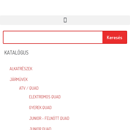
Keresés
KATALÓGUS
ALKATRÉSZEK
JÁRMŰVEK
ATV / QUAD
ELEKTROMOS QUAD
GYEREK QUAD
JUNIOR - FELNŐTT QUAD
JUNIOR QUAD