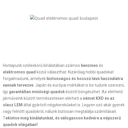
Honlapunk széleskörű kínálatában számos
benzines
és
elektromos quad
közül választhat. Kizárólag hobbi quadokat
forgalmazunk, amelyek
biztonságos és hosszú távú használatra
vannak tervezve
. Japán és európai márkákat is be tudunk szerezni,
így
garantáltan minőségi quadok
között böngészhet. Az elérhető
járműveink között természetesen elérheti a
német KXD és az
olasz LEM
által gyártott négykerekűeket is. Legyen szó akár gyerek
vagy felnőtt quadokról, nálunk biztosan megtalálja számításait.
T
ekintse meg kínálatunkat, és válogasson kedvére a népszerű
quadok világában!