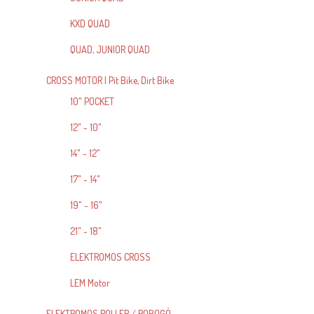
KXD QUAD
QUAD, JUNIOR QUAD
CROSS MOTOR | Pit Bike, Dirt Bike
10" POCKET
12" - 10"
14" - 12"
17" - 14"
19" - 16"
21" - 18"
ELEKTROMOS CROSS
LEM Motor
ELEKTROMOS ROLLER / ROBOGÓ