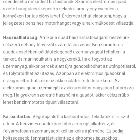
csendesebb működést biztosítanak. Számos elektromos quad
szinte hangtalanul képes közlekedni, amely egy csendes a
környéken fontos előny lehet. Érdemes tehát eldönteni, hogy a
jellegzetes benzines motorhangot vagy a halk működést választja.
Használhatóság:
Amikor a quad használhatóságáról beszélünk,
célszerű néhány tényezőt számításba venni. Benzinmotoros
quadok esetében például elegendő üzemanyaggal feltölteni a
tankot, és már indulhat is a négykerekű. Ha elfogyott az
üzemanyag, akkor percek alatt újra gondoskodhat az utánpótlásról,
és folytatódhat az utazás. Azonban az elektromos quadoknál
órákig is eltarthat, mire az akkumulátor feltöltésre kerül. Az
elektromos quad üzemidejét az akkumulátor nagysága határozza
meg. Ha gyakran szeretné használni a quadot, akkor célszerűbb
lehet benzinmotoros típust választani.
Karbantartás:
Végül ajánlott a karbantartási feladatokról is szót
ejteni. A benzines quadokban több a mozgó alkatrész, és
folyamatosan üzemanyagot kell tankolni a járműbe. Ez pedig
költségesebb fenntartást jelent az elektromos típusokhoz