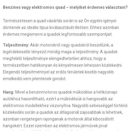
Benzines vagy elektromos quad – melyiket érdemes választani?
Természetesen a quad vásárlás során is az Ön egyéni igényei
döntenek az ideális típus kiválasztását illetően. Ehhez azonban
érdemes megismerni a quadok legfontosabb szempontjait.
Teljesítmény:
Akár motorokról vagy quadokról beszélünk, a
legérdekesebb tényező mindig maga a teljesítmény. A quadok
megfelelő teljesítménye elengedhetetlen ahhoz, hogy a
természetben hatékonyan és kényelmesen lehessen közlekedni.
Elegendő teljesítménnyel az erdős területek kisebb nagyobb
emelkedői sem jelentenek gondot.
Hang:
Mivel a benzinmotoros quadok működése a hétköznapi
autókhoz hasonlítható, ezért a működésük is hangosabb az
elektromos modellekhez viszonyítva. Nagyobb sebességgel történő
közlekedés során a quadok az átlagosnál zajosabbak is lehetnek,
azonban rengetegen rajonganak a motorok által kibocsátott
hangokért. Ezzel szemben az elektromos járművek jóval