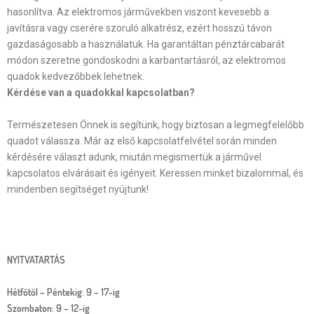
hasonlítva. Az elektromos járművekben viszont kevesebb a
javításra vagy cserére szoruló alkatrész, ezért hosszú távon
gazdaságosabb a használatuk. Ha garantáltan pénztárcabarát
módon szeretne gondoskodni a karbantartásról, az elektromos
quadok kedvezőbbek lehetnek.
Kérdése van a quadokkal kapcsolatban?
Természetesen Önnek is segítünk, hogy biztosan a legmegfelelőbb
quadot válassza. Már az első kapcsolatfelvétel során minden
kérdésére választ adunk, miután megismertük a járművel
kapcsolatos elvárásait és igényeit. Keressen minket bizalommal, és
mindenben segítséget nyújtunk!
NYITVATARTÁS
Hétfőtől – Péntekig: 9 – 17-ig
Szombaton: 9 – 12-ig