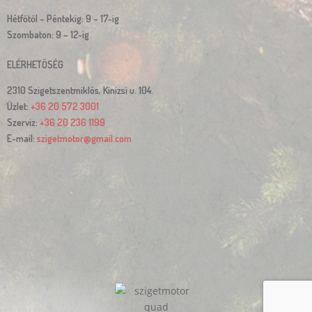
Hétfőtől – Péntekig: 9 – 17-ig
Szombaton: 9 – 12-ig
ELÉRHETŐSÉG
2310 Szigetszentmiklós, Kinizsi u. 104.
Üzlet:
+36 20 572 3001
Szerviz:
+36 20 236 1199
E-mail:
szigetmotor@gmail.com