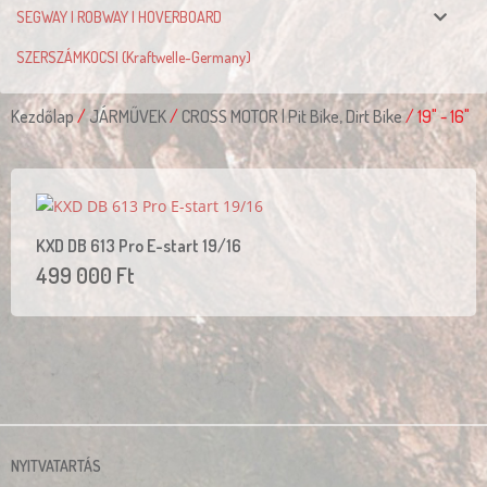
SEGWAY | ROBWAY | HOVERBOARD
SZERSZÁMKOCSI (Kraftwelle-Germany)
Kezdőlap
/
JÁRMŰVEK
/
CROSS MOTOR | Pit Bike, Dirt Bike
/ 19" - 16"
KXD DB 613 Pro E-start 19/16
499 000
Ft
NYITVATARTÁS