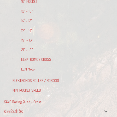
10" POCKET
12" - 10"
14" - 12"
17" - 14"
19" - 16"
21" - 18"
ELEKTROMOS CROSS
LEM Motor
ELEKTROMOS ROLLER / ROBOGÓ
MINI POCKET SPEED
KAYO Racing Quad - Cross
KIEGÉSZÍTŐK