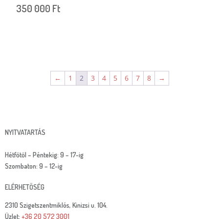
350 000
Ft
←
1
2
3
4
5
6
7
8
→
NYITVATARTÁS
Hétfőtől – Péntekig: 9 – 17-ig
Szombaton: 9 – 12-ig
ELÉRHETŐSÉG
2310 Szigetszentmiklós, Kinizsi u. 104.
Üzlet:
+36 20 572 3001