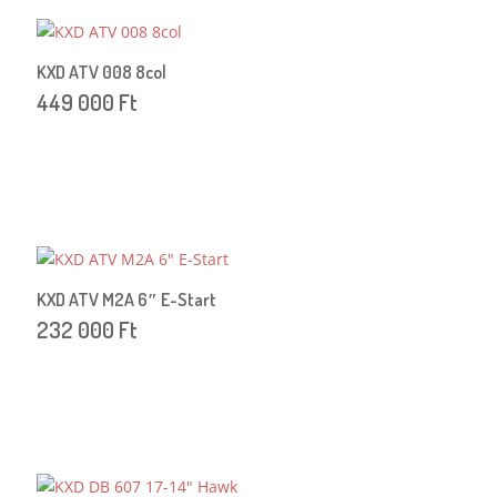
KXD ATV 008 8col
449 000
Ft
KXD ATV M2A 6″ E-Start
232 000
Ft