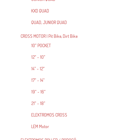
KXD QUAD
QUAD, JUNIOR QUAD
CROSS MOTOR | Pit Bike, Dirt Bike
10" POCKET
12" - 10"
14" - 12"
17" - 14"
19" - 16"
21" - 18"
ELEKTROMOS CROSS
LEM Motor