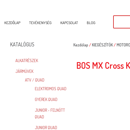
KEZDŐLAP
TEVÉKENYSÉG
KAPCSOLAT
BLOG
KATALÓGUS
Kezdőlap
/
KIEGÉSZÍTŐK
/
MOTORO
ALKATRÉSZEK
BOS MX Cross 
JÁRMŰVEK
ATV / QUAD
ELEKTROMOS QUAD
GYEREK QUAD
JUNIOR - FELNŐTT
QUAD
JUNIOR QUAD