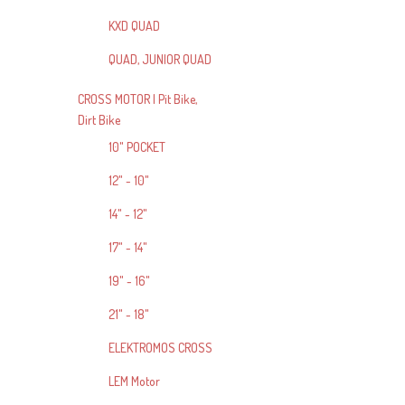
KXD QUAD
QUAD, JUNIOR QUAD
CROSS MOTOR | Pit Bike,
Dirt Bike
10" POCKET
12" - 10"
14" - 12"
17" - 14"
19" - 16"
21" - 18"
ELEKTROMOS CROSS
LEM Motor