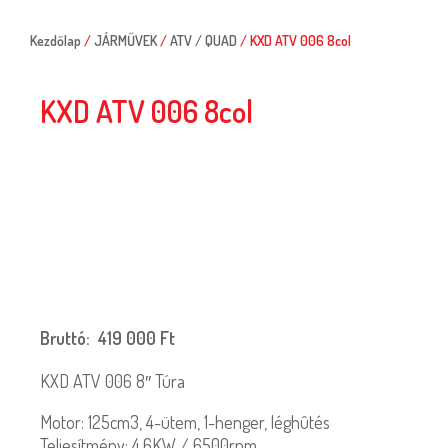
Kezdőlap
/
JÁRMŰVEK
/
ATV / QUAD
/ KXD ATV 006 8col
KXD ATV 006 8col
Bruttó:
419 000
Ft
KXD ATV 006 8″ Túra
Motor: 125cm3, 4-ütem, 1-henger, léghûtés
Teljesítmény: 4,6KW / 6500rpm