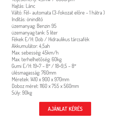
Hajtás: Lánc
Váltó: Fél- automata (3-fokozat elõre – 1 hátra )
Indítás: önindító
üzemanyag: Benzin 95
üzemanyag tank: 5 liter
Fékek E/H: Dob / Hidraulikus tárcsafék
Akkumulátor: 4,5ah
Max. sebesség: 45km/h
Max. terhelhetõség: 60kg
Gumi E/H: 19×7 – 8″ / 18×9,5 – 8″
ülésmagasság: 760mm
Méretek: 1410 x 900 x 970mm
Doboz méret: 1160 x 755 x 560mm
Súly: 90kg
AJÁNLAT KÉRÉS