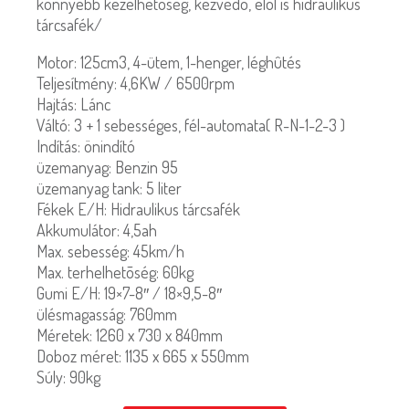
könnyebb kezelhetõség, kézvédõ, elöl is hidraulikus
tárcsafék/
Motor: 125cm3, 4-ütem, 1-henger, léghûtés
Teljesítmény: 4,6KW / 6500rpm
Hajtás: Lánc
Váltó: 3 + 1 sebességes, fél-automata( R-N-1-2-3 )
Indítás: önindító
üzemanyag: Benzin 95
üzemanyag tank: 5 liter
Fékek E/H: Hidraulikus tárcsafék
Akkumulátor: 4,5ah
Max. sebesség: 45km/h
Max. terhelhetõség: 60kg
Gumi E/H: 19×7-8″ / 18×9,5-8″
ülésmagasság: 760mm
Méretek: 1260 x 730 x 840mm
Doboz méret: 1135 x 665 x 550mm
Súly: 90kg