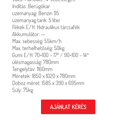
Indítás: Berúgókar
üzemanyag: Benzin 95
üzemanyag tank: 5 liter
Fékek E/H: Hidraulikus tárcsafék
Akkumulátor: —
Max. sebesség: 55km/h
Max. terhelhetõség: 50kg
Gumi E/H: 70×100 – 17″ / 90×100 – 14″
ülésmagasság: 780mm
Tengelytáv: 1160mm
Méretek: 1850 x 1020 x 780mm
Doboz méret: 1585 x 390 x 695mm
Súly: 75kg
AJÁNLAT KÉRÉS