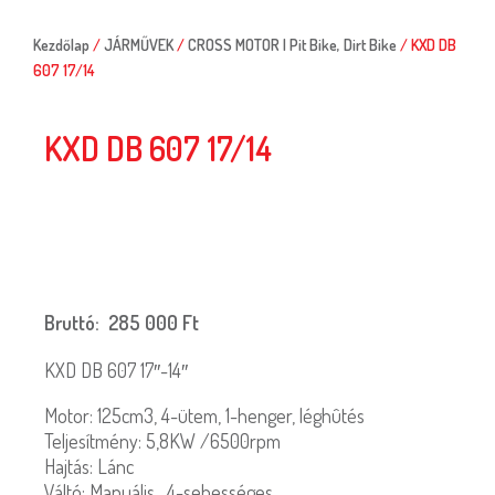
Kezdőlap
/
JÁRMŰVEK
/
CROSS MOTOR | Pit Bike, Dirt Bike
/ KXD DB
607 17/14
KXD DB 607 17/14
Bruttó:
285 000
Ft
KXD DB 607 17″-14″
Motor: 125cm3, 4-ütem, 1-henger, léghûtés
Teljesítmény: 5,8KW /6500rpm
Hajtás: Lánc
Váltó: Manuális , 4-sebességes