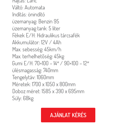
Hajtás: Lánc
Váltó: Automata
Indítás: önindító
üzemanyag: Benzin 95
üzemanyag tank: 5 liter
Fékek E/H: Hidraulikus tárcsafék
Akkumulátor: 12V / 4Ah
Max. sebesség: 45km/h
Max. terhelhetõség: 45kg
Gumi E/H: 70×100 – 14″ / 90×100 – 12″
ülésmagasság: 740mm
Tengelytáv: 1060mm
Méretek: 1700 x 1050 x 800mm
Doboz méret: 1585 x 390 x 695mm
Súly: 68kg
AJÁNLAT KÉRÉS