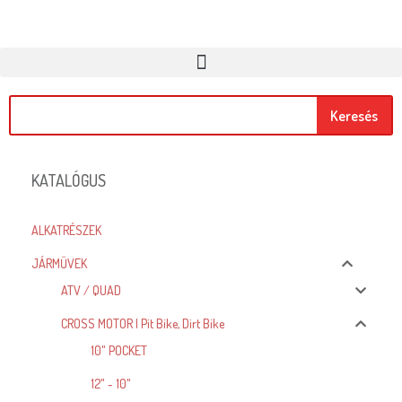
Keresés
KATALÓGUS
ALKATRÉSZEK
JÁRMŰVEK
ATV / QUAD
CROSS MOTOR | Pit Bike, Dirt Bike
10" POCKET
12" - 10"