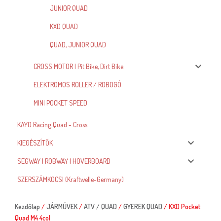
JUNIOR QUAD
KXD QUAD
QUAD, JUNIOR QUAD
CROSS MOTOR | Pit Bike, Dirt Bike
ELEKTROMOS ROLLER / ROBOGÓ
MINI POCKET SPEED
KAYO Racing Quad - Cross
KIEGÉSZÍTŐK
SEGWAY | ROBWAY | HOVERBOARD
SZERSZÁMKOCSI (Kraftwelle-Germany)
Kezdőlap
/
JÁRMŰVEK
/
ATV / QUAD
/
GYEREK QUAD
/ KXD Pocket
Quad M4 4col