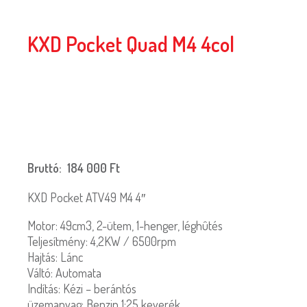
KXD Pocket Quad M4 4col
Bruttó:
184 000
Ft
KXD Pocket ATV49 M4 4″
Motor: 49cm3, 2-ütem, 1-henger, léghûtés
Teljesítmény: 4,2KW / 6500rpm
Hajtás: Lánc
Váltó: Automata
Indítás: Kézi – berántós
üzemanyag: Benzin 1:25 keverék