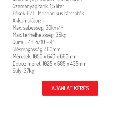
üzemanyag tank: 1,5 liter
Fékek E/H: Mechanikus tárcsafék
Akkumulátor: —
Max. sebesség: 30km/h
Max. terhelhetõség: 35kg
Gumi E/H: 4/10 – 4″
ülésmagasság: 460mm
Méretek: 1050 x 640 x 660mm
Doboz méret: 1025 x 585 x 435mm
Súly: 37kg
AJÁNLAT KÉRÉS