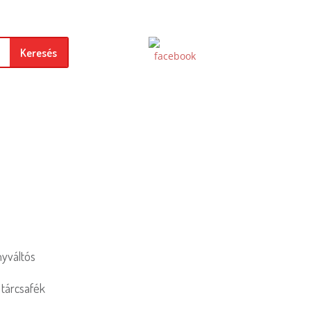
Keresés
nyváltós
 tárcsafék