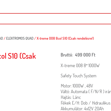
AD
/
ELEKTROMOS QUAD
/ X-treme 008 8col S10 (Csak rendelésre!)
ol S10 (Csak
Bruttó:
499 000
Ft
X-treme 008 8″ 1000W
Safety Touch System
Motor: 1000W , 48V
Váltó: Automata ( F/N/R ) irá
Hajtás: Lánc
Fékek E/H: Dob / Hidraulikus
Akkumulátor: 4x12V 20Ah