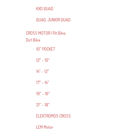
KXD QUAD
QUAD, JUNIOR QUAD
CROSS MOTOR | Pit Bike,
Dirt Bike
10" POCKET
12" - 10"
14" - 12"
17" - 14"
19" - 16"
21" - 18"
ELEKTROMOS CROSS
LEM Motor