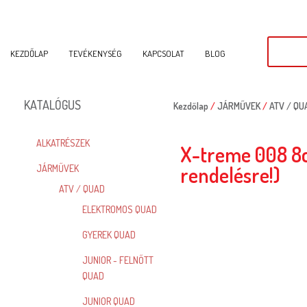
KEZDŐLAP
TEVÉKENYSÉG
KAPCSOLAT
BLOG
KATALÓGUS
Kezdőlap
/
JÁRMŰVEK
/
ATV / QU
ALKATRÉSZEK
X-treme 008 8c
rendelésre!)
JÁRMŰVEK
ATV / QUAD
ELEKTROMOS QUAD
GYEREK QUAD
JUNIOR - FELNŐTT
QUAD
JUNIOR QUAD