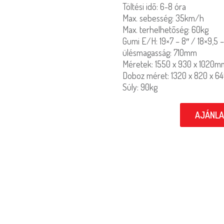
Töltési idõ: 6-8 óra
Max. sebesség: 35km/h
Max. terhelhetõség: 60kg
Gumi E/H: 19×7 – 8″ / 18×9,5 –
ülésmagasság: 710mm
Méretek: 1550 x 930 x 1020m
Doboz méret: 1320 x 820 x 
Súly: 90kg
AJÁNLA