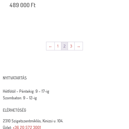
489 000
Ft
←
1
2
3
→
NYITVATARTÁS
Hétfőtől – Péntekig: 9 – 17-ig
Szombaton: 9 – 12-ig
ELÉRHETŐSÉG
2310 Szigetszentmiklós, Kinizsi u. 104.
Üzlet:
+36 20 572 3001