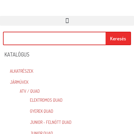
Keresés
KATALÓGUS
ALKATRÉSZEK
JÁRMŰVEK
ATV / QUAD
ELEKTROMOS QUAD
GYEREK QUAD
JUNIOR - FELNŐTT QUAD
JUNIOR QUAD