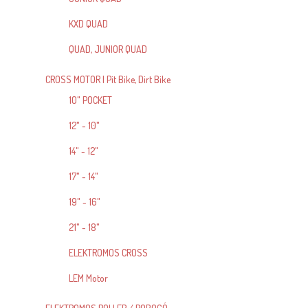
KXD QUAD
QUAD, JUNIOR QUAD
CROSS MOTOR | Pit Bike, Dirt Bike
10" POCKET
12" - 10"
14" - 12"
17" - 14"
19" - 16"
21" - 18"
ELEKTROMOS CROSS
LEM Motor