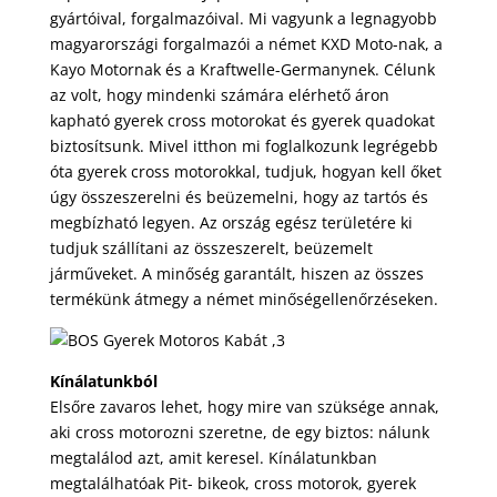
gyártóival, forgalmazóival. Mi vagyunk a legnagyobb
magyarországi forgalmazói a német KXD Moto-nak, a
Kayo Motornak és a Kraftwelle-Germanynek. Célunk
az volt, hogy mindenki számára elérhető áron
kapható gyerek cross motorokat és gyerek quadokat
biztosítsunk. Mivel itthon mi foglalkozunk legrégebb
óta gyerek cross motorokkal, tudjuk, hogyan kell őket
úgy összeszerelni és beüzemelni, hogy az tartós és
megbízható legyen. Az ország egész területére ki
tudjuk szállítani az összeszerelt, beüzemelt
járműveket. A minőség garantált, hiszen az összes
termékünk átmegy a német minőségellenőrzéseken.
Kínálatunkból
Elsőre zavaros lehet, hogy mire van szüksége annak,
aki cross motorozni szeretne, de egy biztos: nálunk
megtalálod azt, amit keresel. Kínálatunkban
megtalálhatóak Pit- bikeok, cross motorok, gyerek