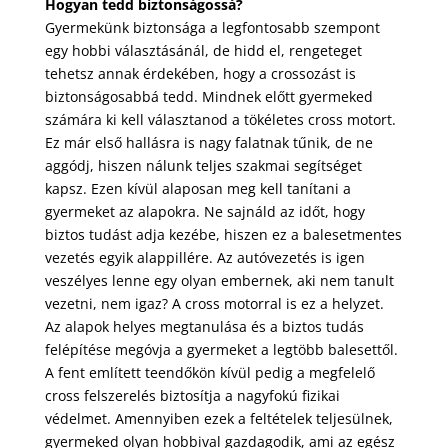
Hogyan tedd biztonságossá?
Gyermekünk biztonsága a legfontosabb szempont
egy hobbi választásánál, de hidd el, rengeteget
tehetsz annak érdekében, hogy a crossozást is
biztonságosabbá tedd. Mindnek előtt gyermeked
számára ki kell választanod a tökéletes cross motort.
Ez már első hallásra is nagy falatnak tűnik, de ne
aggódj, hiszen nálunk teljes szakmai segítséget
kapsz. Ezen kívül alaposan meg kell tanítani a
gyermeket az alapokra. Ne sajnáld az időt, hogy
biztos tudást adja kezébe, hiszen ez a balesetmentes
vezetés egyik alappillére. Az autóvezetés is igen
veszélyes lenne egy olyan embernek, aki nem tanult
vezetni, nem igaz? A cross motorral is ez a helyzet.
Az alapok helyes megtanulása és a biztos tudás
felépítése megóvja a gyermeket a legtöbb balesettől.
A fent említett teendőkön kívül pedig a megfelelő
cross felszerelés biztosítja a nagyfokú fizikai
védelmet. Amennyiben ezek a feltételek teljesülnek,
gyermeked olyan hobbival gazdagodik, ami az egész