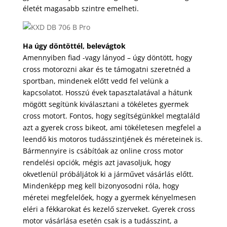
életét magasabb szintre emelheti.
Ha úgy döntöttél, belevágtok
Amennyiben fiad -vagy lányod – úgy döntött, hogy
cross motorozni akar és te támogatni szeretnéd a
sportban, mindenek előtt vedd fel velünk a
kapcsolatot. Hosszú évek tapasztalatával a hátunk
mögött segítünk kiválasztani a tökéletes gyermek
cross motort. Fontos, hogy segítségünkkel megtaláld
azt a gyerek cross bikeot, ami tökéletesen megfelel a
leendő kis motoros tudásszintjének és méreteinek is.
Bármennyire is csábítóak az online cross motor
rendelési opciók, mégis azt javasoljuk, hogy
okvetlenül próbáljátok ki a járművet vásárlás előtt.
Mindenképp meg kell bizonyosodni róla, hogy
méretei megfelelőek, hogy a gyermek kényelmesen
eléri a fékkarokat és kezelő szerveket. Gyerek cross
motor vásárlása esetén csak is a tudásszint, a