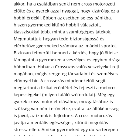
akkor, ha a családban senki nem cross motorozott
előtte és a gyerek azzal nyaggat, hogy kizárólag ez a
hobbi érdekli. Ebben az esetben se ess pánikba,
hiszen gyermeked kitűnő hobbit választott,
klasszisokkal jobb, mint a számítógépes játékok.
Megmutatjuk, hogyan tedd biztonságossá és
elérhetővé gyermeked számára az imádott sportot.
Biztosan felmerült benned a kérdés, hogy jó ötlet-e
támogatni a gyermeked a veszélyes és egyben drága
hóbortban. Habár a Crossozás valós veszélyeket rejt
magában, mégis rengeteg társadalmi és személyes
előnnyel bír. A crossozás mindenekelőtt segít
megtartani a fizikai erőnlétet és fejleszti a motoros
képességeket (milyen találó szófordulat). Még egy
gyerek-cross motor eltolásához, mozgatásához is
szükség van némi erőnlétre, ezáltal az állóképesség
is javul, az izmok is fejlődnek. A cross motorozás
javítja a mentális egészséget, kitűnő megoldás
stressz ellen. Amikor gyermeked egy durva terepen