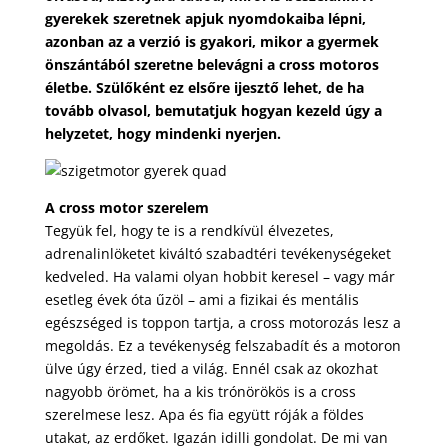
gyerekek szeretnek apjuk nyomdokaiba lépni,
azonban az a verzió is gyakori, mikor a gyermek
önszántából szeretne belevágni a cross motoros
életbe. Szülőként ez elsőre ijesztő lehet, de ha
tovább olvasol, bemutatjuk hogyan kezeld úgy a
helyzetet, hogy mindenki nyerjen.
A cross motor szerelem
Tegyük fel, hogy te is a rendkívül élvezetes,
adrenalinlöketet kiváltó szabadtéri tevékenységeket
kedveled. Ha valami olyan hobbit keresel – vagy már
esetleg évek óta űzöl – ami a fizikai és mentális
egészséged is toppon tartja, a cross motorozás lesz a
megoldás. Ez a tevékenység felszabadít és a motoron
ülve úgy érzed, tied a világ. Ennél csak az okozhat
nagyobb örömet, ha a kis trónörökös is a cross
szerelmese lesz. Apa és fia együtt róják a földes
utakat, az erdőket. Igazán idilli gondolat. De mi van