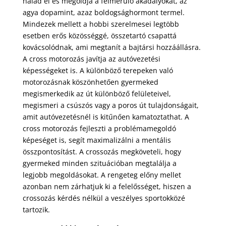
halad el és megoldja a felmerülő akadályokat, az
agya dopamint, azaz boldogsághormont termel.
Mindezek mellett a hobbi szerelmesei legtöbb
esetben erős közösséggé, összetartó csapattá
kovácsolódnak, ami megtanít a bajtársi hozzáállásra.
A cross motorozás javítja az autóvezetési
képességeket is. A különböző terepeken való
motorozásnak köszönhetően gyermeked
megismerkedik az út különböző felületeivel,
megismeri a csúszós vagy a poros út tulajdonságait,
amit autóvezetésnél is kitűnően kamatoztathat. A
cross motorozás fejleszti a problémamegoldó
képeséget is, segít maximalizálni a mentális
összpontosítást. A crossozás megköveteli, hogy
gyermeked minden szituációban megtalálja a
legjobb megoldásokat. A rengeteg előny mellet
azonban nem zárhatjuk ki a felelősséget, hiszen a
crossozás kérdés nélkül a veszélyes sportokközé
tartozik.