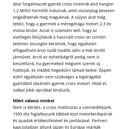
által forgalmazott gyerek cross motorok alsó hangon
1,2 Millió Forinttól indulnak, amit viszonylag kevesen
engedhetnek meg maguknak. A súlyos árat még
tetézi, hogy a gyermek a méregdrága motort 2-3 év
múlva kinövi. Azzal is számolni kell, hogy az
esetleges felújítások a használt cross-on szintén
tetemes összegbe kerülnek, hogy egyálalán
elfogadható áron tudd tovább adni a már kinőtt
járművet. Arról az eshetőségről pedig nem is
beszéltünk, ha gyermeked mégsem szereti új
hobbiját, és inkább hegedülni támad kedve. Éppen
ezért egyáltalán nem szükséges a legdrágább
gyártóktól vásárolni gyerek cross motort. Hidd el,
sokkal jobb opciókat kínálunk.
Miért válassz minket
Nem is kérdés, a cross motorozás a szenvedélyünk.
1993 óta foglalkozunk többek közt motorkerékpárok
és quadok értékesítésével és javításával. Partneri
kapcsolatban állunk Japán és Európai márkák