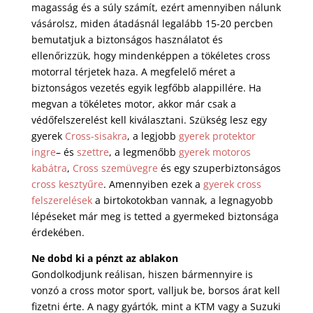
magasság és a súly számít, ezért amennyiben nálunk
vásárolsz, miden átadásnál legalább 15-20 percben
bemutatjuk a biztonságos használatot és
ellenőrizzük, hogy mindenképpen a tökéletes cross
motorral térjetek haza. A megfelelő méret a
biztonságos vezetés egyik legfőbb alappillére. Ha
megvan a tökéletes motor, akkor már csak a
védőfelszerelést kell kiválasztani. Szükség lesz egy
gyerek
Cross-sisakra
, a legjobb
gyerek protektor
ingre
– és
szettre
, a legmenőbb
gyerek motoros
kabátra
,
Cross szemüvegre
és egy szuperbiztonságos
cross kesztyűre
. Amennyiben ezek a
gyerek cross
felszerelések
a birtokotokban vannak, a legnagyobb
lépéseket már meg is tetted a gyermeked biztonsága
érdekében.
Ne dobd ki a pénzt az ablakon
Gondolkodjunk reálisan, hiszen bármennyire is
vonzó a cross motor sport, valljuk be, borsos árat kell
fizetni érte. A nagy gyártók, mint a KTM vagy a Suzuki