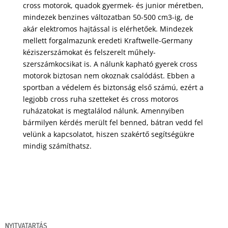
cross motorok, quadok gyermek- és junior méretben,
mindezek benzines változatban 50-500 cm3-ig, de
akár elektromos hajtással is elérhetőek. Mindezek
mellett forgalmazunk eredeti Kraftwelle-Germany
kéziszerszámokat és felszerelt műhely-
szerszámkocsikat is. A nálunk kapható gyerek cross
motorok biztosan nem okoznak csalódást. Ebben a
sportban a védelem és biztonság első számú, ezért a
legjobb cross ruha szetteket és cross motoros
ruházatokat is megtalálod nálunk. Amennyiben
bármilyen kérdés merült fel benned, bátran vedd fel
velünk a kapcsolatot, hiszen szakértő segítségükre
mindig számíthatsz.
NYITVATARTÁS