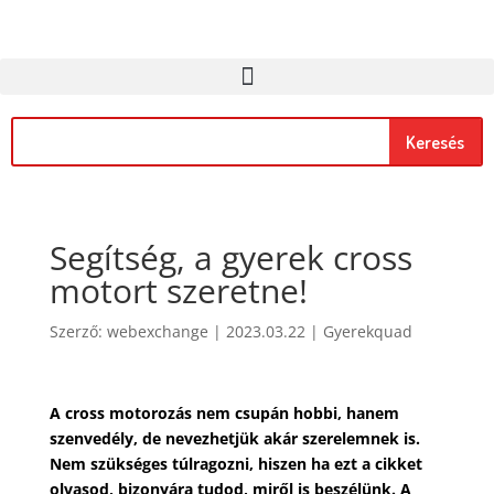
Keresés
Segítség, a gyerek cross
motort szeretne!
Szerző:
webexchange
|
2023.03.22
|
Gyerekquad
A cross motorozás nem csupán hobbi, hanem
szenvedély, de nevezhetjük akár szerelemnek is.
Nem szükséges túlragozni, hiszen ha ezt a cikket
olvasod, bizonyára tudod, miről is beszélünk. A